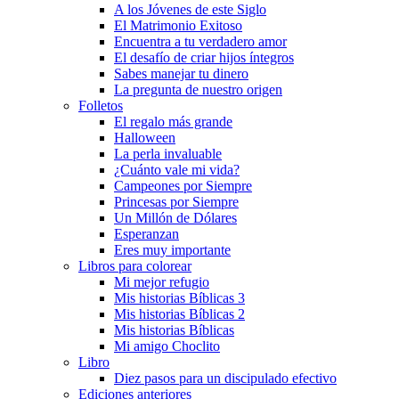
A los Jóvenes de este Siglo
El Matrimonio Exitoso
Encuentra a tu verdadero amor
El desafío de criar hijos íntegros
Sabes manejar tu dinero
La pregunta de nuestro origen
Folletos
El regalo más grande
Halloween
La perla invaluable
¿Cuánto vale mi vida?
Campeones por Siempre
Princesas por Siempre
Un Millón de Dólares
Esperanzan
Eres muy importante
Libros para colorear
Mi mejor refugio
Mis historias Bíblicas 3
Mis historias Bíblicas 2
Mis historias Bíblicas
Mi amigo Choclito
Libro
Diez pasos para un discipulado efectivo
Ediciones anteriores