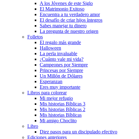
A los Jóvenes de este Siglo
El Matrimonio Exitoso
Encuentra a tu verdadero amor
El desafío de criar hijos íntegros
Sabes manejar tu dinero
La pregunta de nuestro origen
Folletos
El regalo más grande
Halloween
La perla invaluable
¿Cuánto vale mi vida?
Campeones por Siempre
Princesas por Siempre
Un Millón de Dólares
Esperanzan
Eres muy importante
Libros para colorear
Mi mejor refugio
Mis historias Bíblicas 3
Mis historias Bíblicas 2
Mis historias Bíblicas
Mi amigo Choclito
Libro
Diez pasos para un discipulado efectivo
Ediciones anteriores