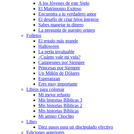
A los Jóvenes de este Siglo
El Matrimonio Exitoso
Encuentra a tu verdadero amor
El desafío de criar hijos íntegros
Sabes manejar tu dinero
La pregunta de nuestro origen
Folletos
El regalo más grande
Halloween
La perla invaluable
¿Cuánto vale mi vida?
Campeones por Siempre
Princesas por Siempre
Un Millón de Dólares
Esperanzan
Eres muy importante
Libros para colorear
Mi mejor refugio
Mis historias Bíblicas 3
Mis historias Bíblicas 2
Mis historias Bíblicas
Mi amigo Choclito
Libro
Diez pasos para un discipulado efectivo
Ediciones anteriores