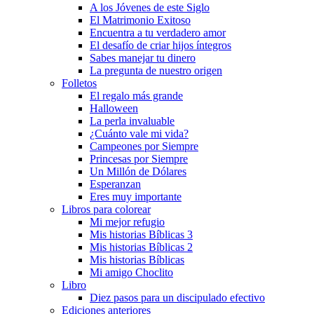
A los Jóvenes de este Siglo
El Matrimonio Exitoso
Encuentra a tu verdadero amor
El desafío de criar hijos íntegros
Sabes manejar tu dinero
La pregunta de nuestro origen
Folletos
El regalo más grande
Halloween
La perla invaluable
¿Cuánto vale mi vida?
Campeones por Siempre
Princesas por Siempre
Un Millón de Dólares
Esperanzan
Eres muy importante
Libros para colorear
Mi mejor refugio
Mis historias Bíblicas 3
Mis historias Bíblicas 2
Mis historias Bíblicas
Mi amigo Choclito
Libro
Diez pasos para un discipulado efectivo
Ediciones anteriores